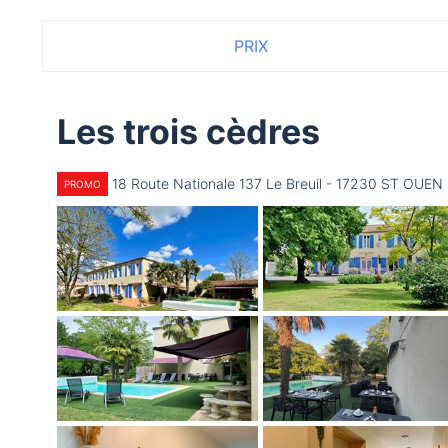
PRIX
Les trois cèdres
18 Route Nationale 137 Le Breuil - 17230 ST OUEN
PROMO