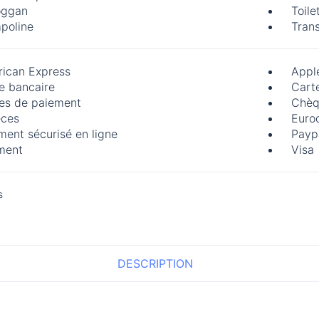
oggan
Toile
poline
Trans
ican Express
Appl
e bancaire
Carte
es de paiement
Chèq
ces
Euro
ment sécurisé en ligne
Payp
ment
Visa
s
DESCRIPTION