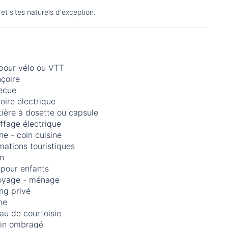
et sites naturels d'exception.
 pour vélo ou VTT
çoire
ecue
loire électrique
ière à dosette ou capsule
ffage électrique
ne - coin cuisine
mations touristiques
in
 pour enfants
oyage - ménage
ng privé
ne
au de courtoisie
ain ombragé