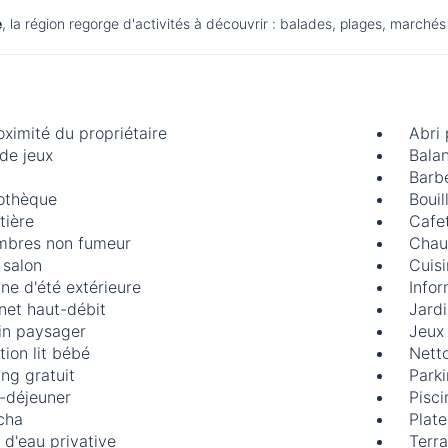
e
, la région regorge d'activités à découvrir : balades, plages, marchés 
oximité du propriétaire
Abri
 de jeux
Balan
Barb
iothèque
Bouil
tière
Cafet
bres non fumeur
Chau
 salon
Cuisi
ine d'été extérieure
Infor
rnet haut-débit
Jard
in paysager
Jeux
tion lit bébé
Nett
ing gratuit
Parki
t-déjeuner
Pisci
cha
Plate
e d'eau privative
Terr