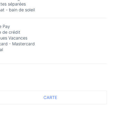
ttes séparées
at - bain de soleil
e Pay
 de crédit
ues Vacances
card - Mastercard
al
CARTE