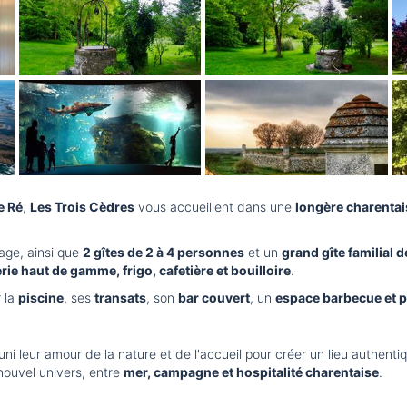
e Ré
,
Les Trois Cèdres
vous accueillent dans une
longère charentai
tage, ainsi que
2 gîtes de 2 à 4 personnes
et un
grand gîte familial 
terie haut de gamme, frigo, cafetière et bouilloire
.
 la
piscine
, ses
transats
, son
bar couvert
, un
espace barbecue et 
t uni leur amour de la nature et de l'accueil pour créer un lieu authent
 nouvel univers, entre
mer, campagne et hospitalité charentaise
.