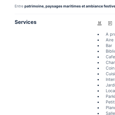
Entre
patrimoine, paysages maritimes et ambiance festiv
Services
A pr
Aire
Bar
Bibl
Cafe
Cham
Coin
Cuis
Inte
Jard
Loca
Park
Peti
Plan
Sall