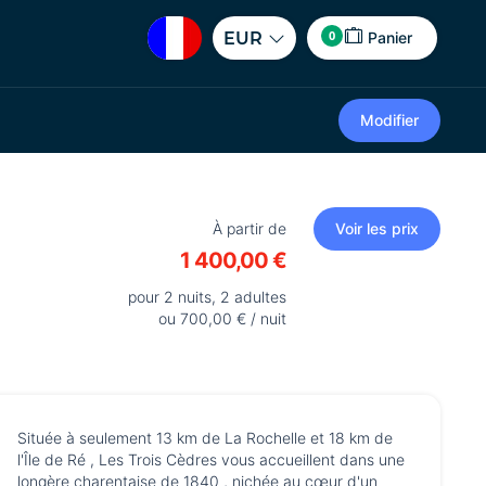
0
EUR
Panier
Modifier
À partir de
Voir les prix
1 400,00 €
pour 2 nuits, 2 adultes
ou 700,00 € / nuit
Située à seulement 13 km de La Rochelle et 18 km de
l'Île de Ré , Les Trois Cèdres vous accueillent dans une
longère charentaise de 1840 , nichée au cœur d'un